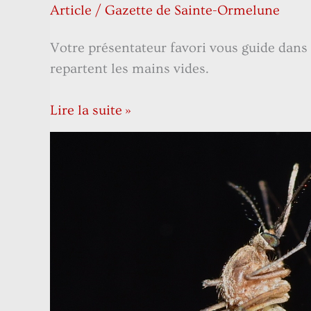
Article
/
Gazette de Sainte-Ormelune
Votre présentateur favori vous guide dans l
repartent les mains vides.
Lire la suite »
Culex
diluvii
autumnalis