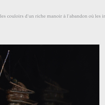
es couloirs d’un riche manoir à l’abandon où les int