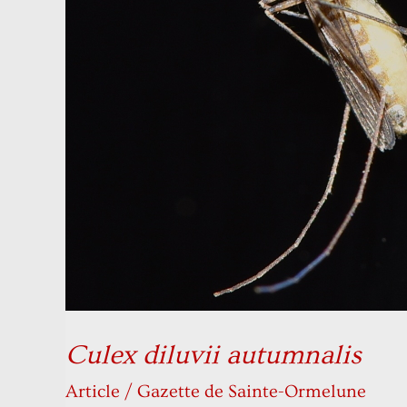
Culex diluvii autumnalis
Article
/
Gazette de Sainte-Ormelune