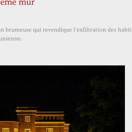
rième mur
 brumeuse qui revendique l’exfiltration des habita
lunienne.