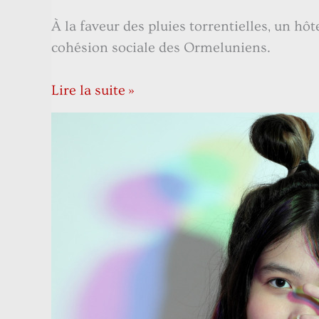
À la faveur des pluies torrentielles, un hô
cohésion sociale des Ormeluniens.
Lire la suite »
Entrevue
avec
la
huitième
Sibylle