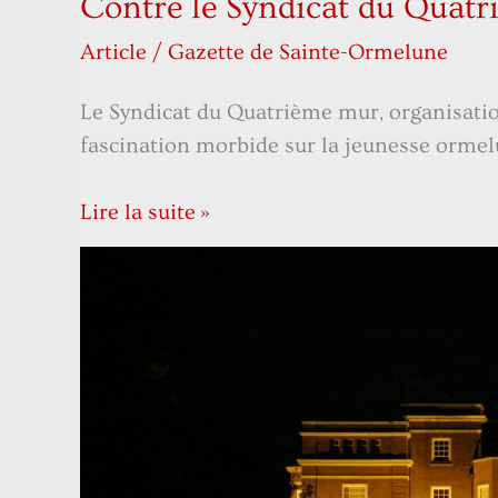
Contre le Syndicat du Quat
Article
/
Gazette de Sainte-Ormelune
Le Syndicat du Quatrième mur, organisation
fascination morbide sur la jeunesse orme
Lire la suite »
Au
Bonheur
des
Cambrioleurs